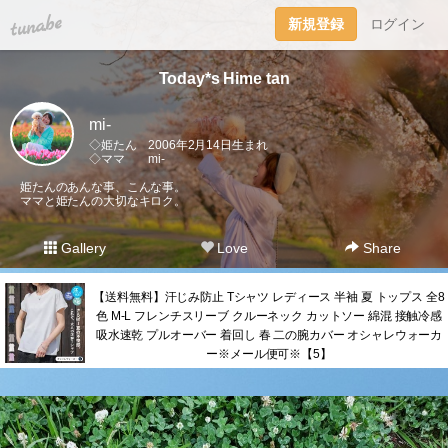
tuna.be
新規登録
ログイン
Today*s Hime tan
mi-
◇姫たん 2006年2月14日生まれ
◇ママ mi-
姫たんのあんな事、こんな事。
ママと姫たんの大切なキロク。
Gallery
Love
Share
【送料無料】汗じみ防止 Tシャツ レディース 半袖 夏 トップス 全8
色 M-L フレンチスリーブ クルーネック カットソー 綿混 接触冷感
吸水速乾 プルオーバー 着回し 春 二の腕カバー オシャレウォーカ
ー※メール便可※【5】