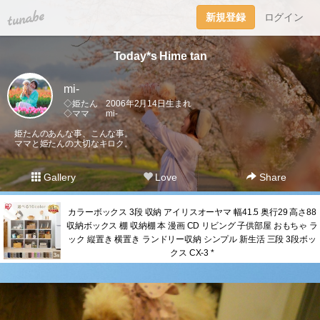
tuna.be
新規登録
ログイン
Today*s Hime tan
mi-
◇姫たん 2006年2月14日生まれ
◇ママ mi-
姫たんのあんな事、こんな事。
ママと姫たんの大切なキロク。
Gallery
Love
Share
カラーボックス 3段 収納 アイリスオーヤマ 幅41.5 奥行29 高さ88
収納ボックス 棚 収納棚 本 漫画 CD リビング 子供部屋 おもちゃ ラ
ック 縦置き 横置き ランドリー収納 シンプル 新生活 三段 3段ボッ
クス CX-3 *