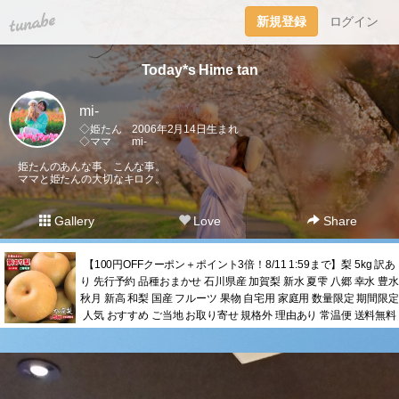
tuna.be
新規登録
ログイン
Today*s Hime tan
mi-
◇姫たん 2006年2月14日生まれ
◇ママ mi-
姫たんのあんな事、こんな事。
ママと姫たんの大切なキロク。
Gallery
Love
Share
【100円OFFクーポン＋ポイント3倍！8/11 1:59まで】梨 5kg 訳あ
り 先行予約 品種おまかせ 石川県産 加賀梨 新水 夏雫 八郷 幸水 豊水
秋月 新高 和梨 国産 フルーツ 果物 自宅用 家庭用 数量限定 期間限定
人気 おすすめ ご当地 お取り寄せ 規格外 理由あり 常温便 送料無料