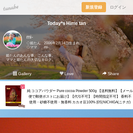
tuna.be
新規登録
ログイン
Today*s Hime tan
mi-
◇姫たん 2006年2月14日生まれ
◇ママ mi-
姫たんのあんな事、こんな事。
ママと姫たんの大切なキロク。
Gallery
Love
Share
純 ココアパウダー Pure cocoa Powder 500g 【送料無料】【メール
便で郵便ポストにお届け】【代引不可】【時間指定不可】 香料不
使用・砂糖不使用・無香料 カカオ豆100% [05] NICHIGA(ニチガ)