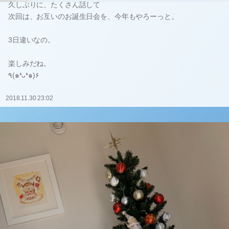
久しぶりに、たくさん話して
次回は、お互いのお誕生日会を、今年もやろーっと。
3日違いなの。
楽しみだね。
٩(๑❛ᴗ❛๑)۶
2018.11.30 23:02