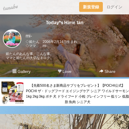
tuna.be
新規登録
ログイン
Today*s Hime tan
mi-
◇姫たん 2006年2月14日生まれ
◇ママ mi-
姫たんのあんな事、こんな事。
ママと姫たんの大切なキロク。
Gallery
Love
Share
【先着500名さま新商品サプリをプレゼント】【POCHI公式】
POCHI ザ・ドッグフード エイジングケア シニア ワイルドサーモン
1kg 2kg 3kg ポチ 犬 ドライフード 小粒 グレインフリー 低リン 低脂
肪 魚肉 シニア犬