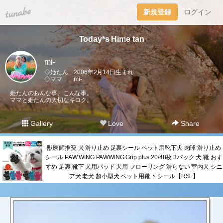
tuna.be
新規登録
ログイン
Today*s Hime tan
mi-
◇姫たん 2006年2月14日生まれ
◇ママ mi-
姫たんのあんな事、こんな事。
ママと姫たんの大切なキロク。
Gallery
Love
Share
獣医師推奨 犬 滑り止め 足裏シール ペット用靴下犬 肉球 滑り止め
シール PAW WING PAWWING Grip plus 20/48枚 3パック 犬 靴 おす
すめ 足裏 靴下 犬用パッド 犬用 フローリング 滑らない 室内犬 シニ
ア犬 老犬 超小型犬 ペット用靴下 シール【RSL】