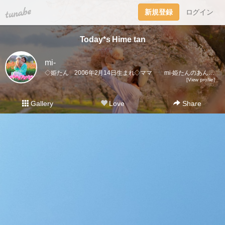
tuna.be
新規登録
ログイン
Today*s Hime tan
mi-
◇姫たん 2006年2月14日生まれ◇ママ mi-姫たんのあんな事、こんな事。ママと姫たんの大切なキロク。
[View profile]
Gallery
Love
Share