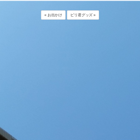
« お出かけ
ピリ君グッズ »