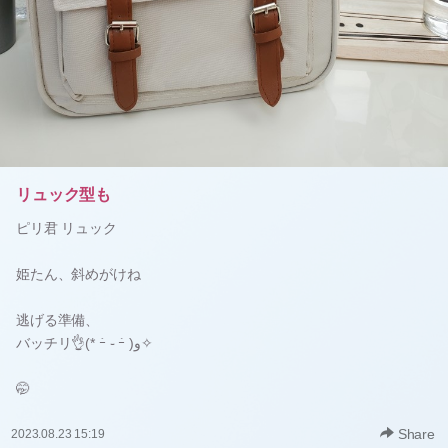
リュック型も
ピリ君 リュック
姫たん、斜めがけね
逃げる準備、
バッチリ👌(* ｰ̀ ֊ ｰ́ )و✧
🤭
Share
2023.08.23 15:19