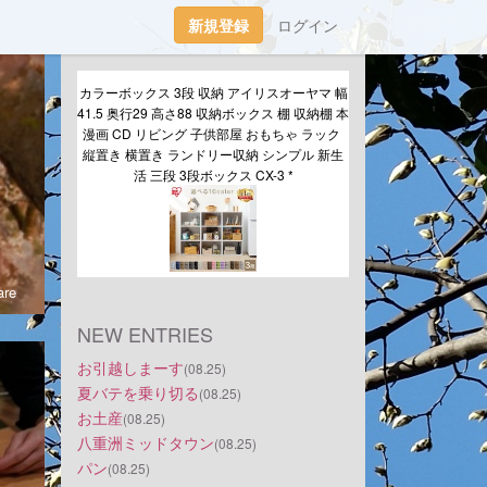
新規登録
ログイン
カラーボックス 3段 収納 アイリスオーヤマ 幅
41.5 奥行29 高さ88 収納ボックス 棚 収納棚 本 
漫画 CD リビング 子供部屋 おもちゃ ラック 
縦置き 横置き ランドリー収納 シンプル 新生
活 三段 3段ボックス CX-3 *
re
NEW ENTRIES
お引越しまーす
(08.25)
夏バテを乗り切る
(08.25)
お土産
(08.25)
八重洲ミッドタウン
(08.25)
パン
(08.25)