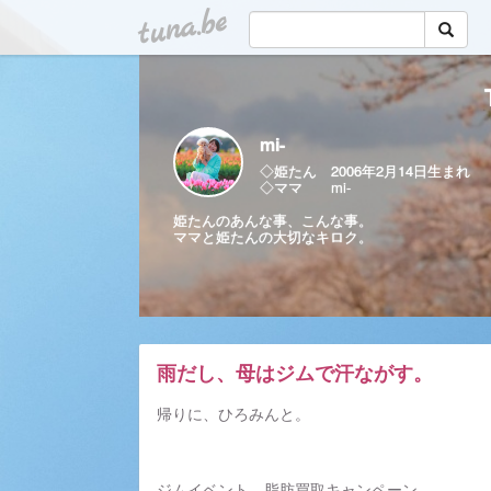
tuna.be
mi-
◇姫たん 2006年2月14日生まれ
◇ママ mi-
姫たんのあんな事、こんな事。
ママと姫たんの大切なキロク。
雨だし、母はジムで汗ながす。
帰りに、ひろみんと。
ジムイベント、脂肪買取キャンペーン。