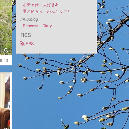
ポチャ仔～大好き♪
夏とＭＡＫＩのふたりごと
mi-のblog
Princess　Diary
RSS
 RSS
8:43