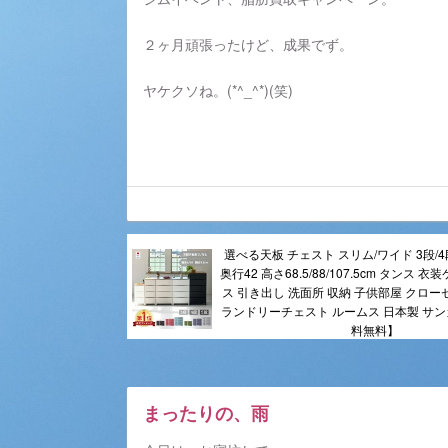
２ヶ月頑張ったけど、成果でず。
ヤケクソね。(*^_^*)(笑)
選べる天板 チェスト スリム/ワイド 3段/4段/
奥行42 高さ68.5/88/107.5cm タンス 
ス 引き出し 洗面所 収納 子供部屋 クロー
ランドリーチェスト ルームス 日本製 サンカ
料無料】
まったりの、雨