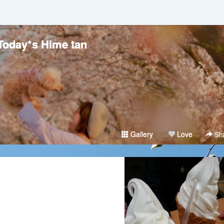
Today*s Hime tan
Gallery
Love
Sha