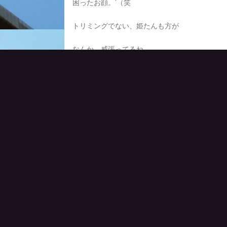
困ったお顔。’（笑
トリミングでない、姫たんも方が
なんか、威張ってるね。
ごめん。
一応、姫たんも
撮る。