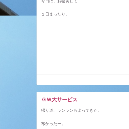
今日は、お寝坊して
１日まったり。
ＧＷ大サービス
帰り道、ランランもよってきた。
寒かったー。